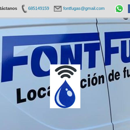
táctanos
685149159
fontfugas@gmail.com