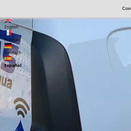
Con
Català
English
Français
Deutsch
Español