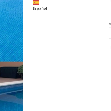
T
Español
A
T